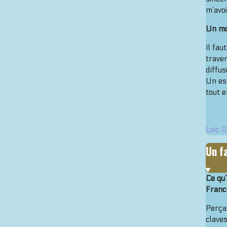
m’avoi
Un mo
Il fa
traver
diffus
Un esp
tout e
Loïc 
Un fa
Ce qu
Franc
Perçan
claves