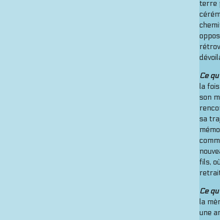
terre
cérémo
chemin
opposé
rétrov
dévoil
Ce qu’
la foi
son m
renco
sa tra
mémoir
comme 
nouvea
fils, 
retrai
Ce qu’
la mèr
une an