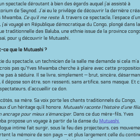
un spectacle déroutant à bien des égards auquel j’ai assisté à
torium de Seynod. J’ai eu le privilège de découvrir la dernière créa
s Mwamba,
Ce qu’il me reste
. À travers ce spectacle, l’espace d’u
, j’ai voyagé en République démocratique du Congo, plongé dans la
e traditionnelle des Baluba, une ethnie issue de la province congo
aï, pour y découvrir le Mutuashi..
t-ce que le Mutuashi ?
tie du spectacle, un technicien de la salle me demande si cela m’a 
crois pas qu’Yves Mwamba cherche à plaire avec cette proposition
e pas à séduire. Il se livre, simplement — brut, sincère, désarman
 il dépose son être, son ressenti, sans artifice, sans masque. Et c
spectateurs, d’accueillir ce don.
côtés, sa mère. Sa voix porte les chants traditionnels du Congo,
ux d’un héritage qu’il honore.
Mutuashi raconte l’histoire d’une fili
n ancrage pour mieux s’émanciper.
Dans ce duo mère-fils, Yves
a propose un voyage à partir de la danse du
Mutuashi.
logue intime fait surgir, sous le feu des projecteurs, ces mouvem
rtent la mémoire de son pays — et plus largement celle du contin