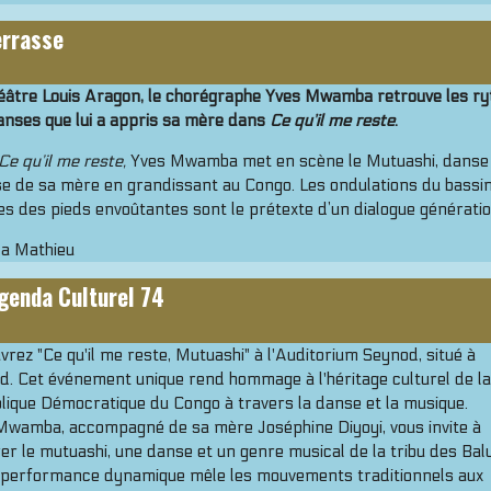
errasse
éâtre Louis Aragon, le chorégraphe Yves Mwamba retrouve les r
anses que lui a appris sa mère dans
Ce qu’il me reste
.
Ce qu’il me reste,
Yves Mwamba met en scène le Mutuashi, danse q
e de sa mère en grandissant au Congo. Les ondulations du bassin
s des pieds envoûtantes sont le prétexte d’un dialogue génératio
da Mathieu
genda Culturel 74
rez "Ce qu'il me reste, Mutuashi" à l'Auditorium Seynod, situé à
d. Cet événement unique rend hommage à l'héritage culturel de la
lique Démocratique du Congo à travers la danse et la musique.
Mwamba, accompagné de sa mère Joséphine Diyoyi, vous invite à
er le mutuashi, une danse et un genre musical de la tribu des Bal
 performance dynamique mêle les mouvements traditionnels aux