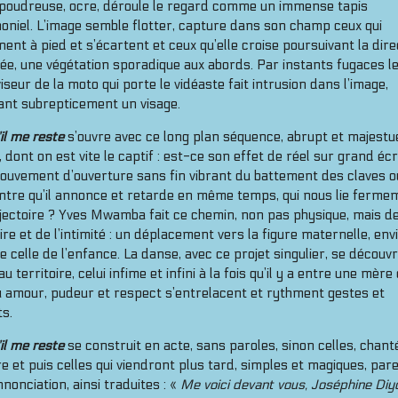
 poudreuse, ocre, déroule le regard comme un immense tapis
niel. L’image semble flotter, capture dans son champ ceux qui
ent à pied et s’écartent et ceux qu’elle croise poursuivant la dire
e, une végétation sporadique aux abords. Par instants fugaces l
iseur de la moto qui porte le vidéaste fait intrusion dans l’image,
ant subrepticement un visage.
il me reste
s’ouvre avec ce long plan séquence, abrupt et majestu
s, dont on est vite le captif : est-ce son effet de réel sur grand éc
ouvement d’ouverture sans fin vibrant du battement des claves o
ntre qu’il annonce et retarde en même temps, qui nous lie ferme
jectoire ? Yves Mwamba fait ce chemin, non pas physique, mais de
e et de l’intimité : un déplacement vers la figure maternelle, env
celle de l’enfance. La danse, avec ce projet singulier, se découv
u territoire, celui infime et infini à la fois qu’il y a entre une mère
où amour, pudeur et respect s’entrelacent et rythment gestes et
ts.
il me reste
se construit en acte, sans paroles, sinon celles, chant
e et puis celles qui viendront plus tard, simples et magiques, parei
nonciation, ainsi traduites : «
Me voici devant vous, Joséphine Diy