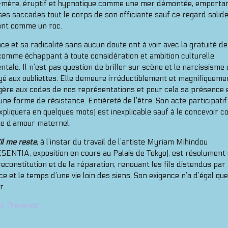
-mère, éruptif et hypnotique comme une mer démontée, emporta
es saccades tout le corps de son officiante sauf ce regard solide
ant comme un roc.
ce et sa radicalité sans aucun doute ont à voir avec la gratuité d
comme échappant à toute considération et ambition culturelle
ntale. Il n’est pas question de briller sur scène et le narcissisme 
é aux oubliettes. Elle demeure irréductiblement et magnifiqueme
gère aux codes de nos représentations et pour cela sa présence 
une forme de résistance. Entièreté de l’être. Son acte participatif 
xpliquera en quelques mots) est inexplicable sauf à le concevoir 
te d’amour maternel.
il me reste
, à l’instar du travail de l’artiste Myriam Mihindou
ENTIA, exposition en cours au Palais de Tokyo), est résolument 
reconstitution et de la réparation, renouant les fils distendus par
ce et le temps d’une vie loin des siens. Son exigence n’a d’égal que
r.
as Thevenot