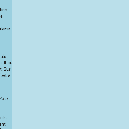
tion
ne
laise
plu.
. Il ne
t. Sur
’est à
ation
ents
ent