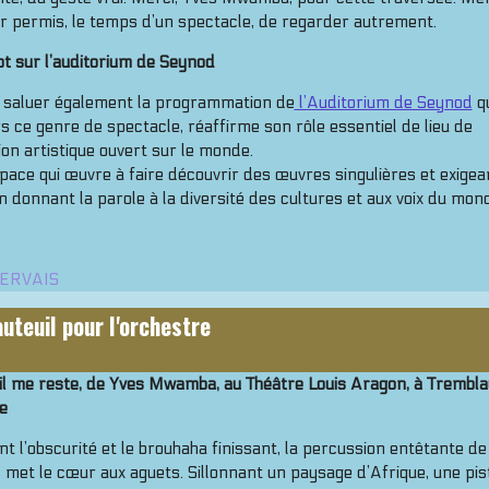
r permis, le temps d’un spectacle, de regarder autrement.
t sur l’auditorium de Seynod
ut saluer également la programmation de
l’Auditorium de Seynod
qu
s ce genre de spectacle, réaffirme son rôle essentiel de lieu de
ion artistique ouvert sur le monde.
ace qui œuvre à faire découvrir des œuvres singulières et exigea
n donnant la parole à la diversité des cultures et aux voix du mon
GERVAIS
uteuil pour l'orchestre
’il me reste, de Yves Mwamba, au Théâtre Louis Aragon, à Trembl
e
t l’obscurité et le brouhaha finissant, la percussion entêtante de
 met le cœur aux aguets. Sillonnant un paysage d’Afrique, une pis