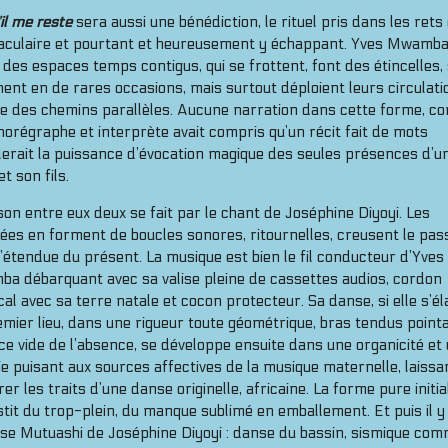
il me reste
sera aussi une bénédiction, le rituel pris dans les rets
aculaire et pourtant et heureusement y échappant. Yves Mwamba
des espaces temps contigus, qui se frottent, font des étincelles,
nent en de rares occasions, mais surtout déploient leurs circulati
 des chemins parallèles. Aucune narration dans cette forme, 
chorégraphe et interprète avait compris qu’un récit fait de mots
lerait la puissance d’évocation magique des seules présences d’u
t son fils.
ison entre eux deux se fait par le chant de Joséphine Diyoyi. Les
es en forment de boucles sonores, ritournelles, creusent le pas
’étendue du présent. La musique est bien le fil conducteur d’Yves
a débarquant avec sa valise pleine de cassettes audios, cordon
cal avec sa terre natale et cocon protecteur. Sa danse, si elle s’é
mier lieu, dans une rigueur toute géométrique, bras tendus point
ce vide de l’absence, se développe ensuite dans une organicité et
e puisant aux sources affectives de la musique maternelle, laissa
rer les traits d’une danse originelle, africaine. La forme pure initia
stit du trop-plein, du manque sublimé en emballement. Et puis il y
se Mutuashi de Joséphine Diyoyi : danse du bassin, sismique com