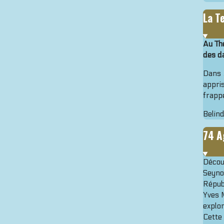
La T
Au Th
des d
Dans
appris
frappe
Belin
74 A
Découv
Seyno
Répub
Yves 
explor
Cette