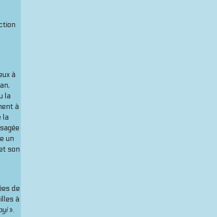
ction
e
eux à
ran,
u la
ment à
 la
isagée
re un
 et son
ées de
lles à
oyi
».