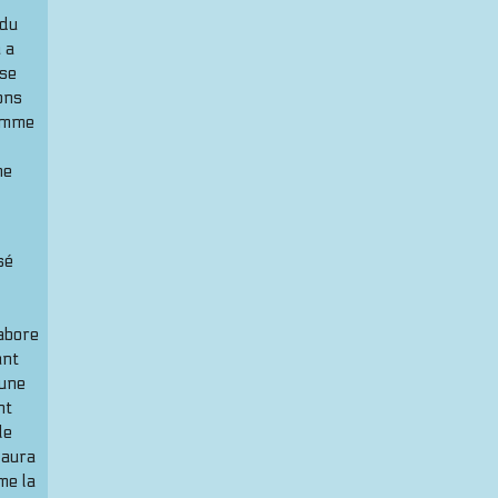
 du
 a
 se
ons
comme
ne
sé
labore
ant
 une
nt
le
 aura
me la