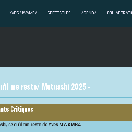
YVES MWAMBA
SPECTACLES
AGENDA
COLLABORATI
u'il me reste/ Mutuashi 2025 -
ants Critiques
shi, ce qu’il me reste de Yves MWAMBA