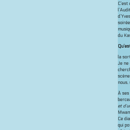
C’est 
l’Audi
d’Yve
soirée
musiqu
du Kas
Qu’es
la sor
Je ne 
cherch
scène,
nous, 
À ses 
bercea
et d’u
Mwamb
Ce dia
qui po