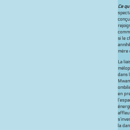
Ce qu’
spect
conçu 
rejoig
comme
si le 
annihi
mère e
La lia
mélopé
dans l
Mwamb
ombili
en pre
l’espa
énergi
affleu
s’inve
la dan