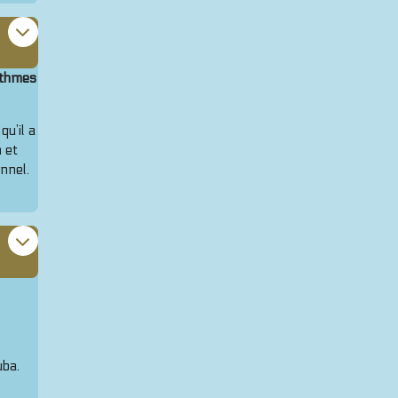
ythmes
u’il a
 et
nnel.
uba.