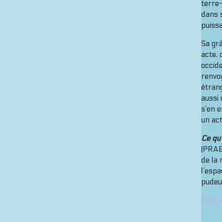
terre
dans s
puiss
Sa grâ
acte, 
occide
renvoy
étran
aussi 
s’en e
un ac
Ce qu’
(PRAES
de la 
l’espa
pudeu
Nicol