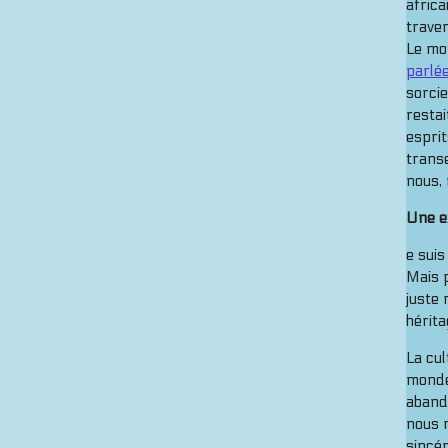
africa
traver
Le mot
parlée
sorcie
restai
esprit
transe
nous, 
Une e
e suis
Mais p
juste 
hérita
La cul
monde
abando
nous r
sincér