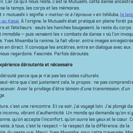
in. Car ce qu’il nous reste, c’est le Mutuashi, cette danse ancestra
se le temps, les corps et les mémoires.
 « mutuashi » signifie
« mettez-le à l’épreuve »
en tshiluba,
la lan
 au Kasaï.
À l’origine, le Mutuashi était pratiqué en pleine forêt p
rs et féticheurs : seuls les hanches bougeaient, le reste du corps
t immobile — puis venaient les « combats de danse » où l’on invoqu
s. Yves Mwamba la ranime, la fait vibrer, entre images enregistré
s en direct. Il convoque les ancêtres, entre en dialogue avec eux.
nous regardons. Fascinés. Parfois déroutés.
xpérience déroutante et nécessaire
 dérouté parce que je n’ai pas les codes culturels.
eut-être que c’est justement cela, le propos : ne pas comprendre
recevoir. Avoir le privilège d’être témoin d’une transmission, d’un
ge.
ture, c’est une rencontre. Et ce soir, j’ai voyagé loin. J’ai plongé d
 inconnu, vibrant d’authenticité. Un monde qui demande qu’on s’y
nne, qu’on accepte l’inconfort, qu’on ouvre les yeux et le cœur. Ce
este, à tous, c’est le respect — le respect de la différence, de la
ité, du geste vrai. Merci, Yves Mwamba, pour cette traversée. Mer